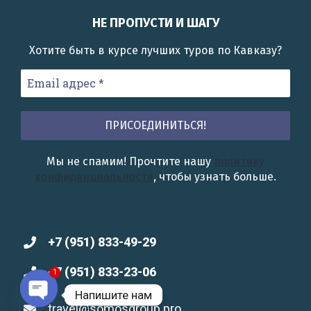
+7 (951) 833-49-29
+7 (951) 833-23-06
1
Напишите нам
travel@somosgroup.pro