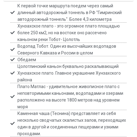
К первой точке маршрута поедем через самый
длинный автодорожный тоннель в РФ "Гимринский
автодорожный тоннель". Более 4,3 километра
Хунзахское плато - это огромное плато площадью
более 250 км2, но на востоке оно рассечено
каньоном реки Тобот- Цолотль
Водопад Тобот. Один из высочайших водопадов
Северного Кавказа и России в целом
Обедаем
Цолотлинский каньон буквально раскалывающий
Хунзахское плато. Главное украшение Хунзахского
района
Плато Матлас - удивительное живописное плато с
неповторимыми каньонами, водопадами и озерами
расположено на высоте 1800 метров над уровнем
моря
Каменная чаша (Теснина) представляет из себя
несколько сводчатых скалистых залов, переходящих
один в другой и соединенных пещерами и узкими
проходами.