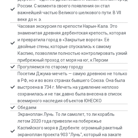
России. С момента своего появления он стал
важнейшей частью Великого шелкового пути. В VII
веке до н. э.
Часовая экскурсия по крепости Нарын-Кала. Это
знаменитая древняя дербентская крепость, которая
и превратила город в «Закрытые ворота». Её
двойные стены, которые спускались к самому
Каспию, позволяли полностью контролировать узкий
прибрежный проход от моря на юг, к Персии
Прогуляемся по старому городу
Посетим Джума-мечеть — самую древнюю не только
в РФ, но и во всех странах бывшего Союза. Она была
выстроена в 734 г. Мечеть на удивление неплохо
сохранилась и не так давно была внесена в список
всемирного наследия объектов ЮНЕСКО
Обедаем
Экраноплан Лунь. То ли самолет, то ли корабль
летом 2020 года привезли на побережье
Каспийского моря в Дербенте: огромный ракетный
экраноплан проекта 903 "Лунь", который на закате