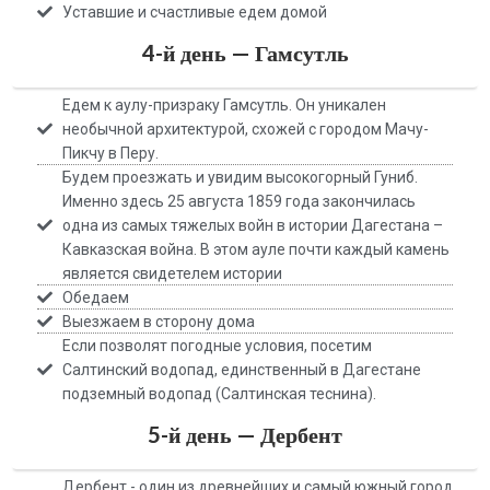
Уставшие и счастливые едем домой
4-й день — Гамсутль
Едем к аулу-призраку Гамсутль. Он уникален
необычной архитектурой, схожей с городом Мачу-
Пикчу в Перу.
Будем проезжать и увидим высокогорный Гуниб.
Именно здесь 25 августа 1859 года закончилась
одна из самых тяжелых войн в истории Дагестана –
Кавказская война. В этом ауле почти каждый камень
является свидетелем истории
Обедаем
Выезжаем в сторону дома
Если позволят погодные условия, посетим
Салтинский водопад, единственный в Дагестане
подземный водопад (Салтинская теснина).
5-й день — Дербент
Дербент - один из древнейших и самый южный город