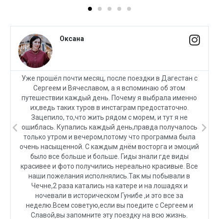
Оксана
Уже прошёл почти месяц, после поездки в Дагестан с
Сергеем и Вячеславом, а я вспоминаю об этом
путешествии каждый день. Почему я выбрала именно
их,ведь таких туров в инстаграм предостаточно.
Зацепило, то,что жить рядом с морем, и тут я не
ошиблась. Купались каждый день,правда получалось
только утром и вечером,потому что программа была
очень насыщенной. С каждым днём восторга и эмоций
было все больше и больше. Гиды знали где виды
красивее и фото получились нереально красивые. Все
наши пожелания исполнялись.Так мы побывали в
Чечне,2 раза катались на катере и на лошадях и
ночевали в историческом Гунибе ,и это все за
неделю.Всем советую,если вы поедите с Сергеем и
Славой,вы запомните эту поездку на всю жизнь.